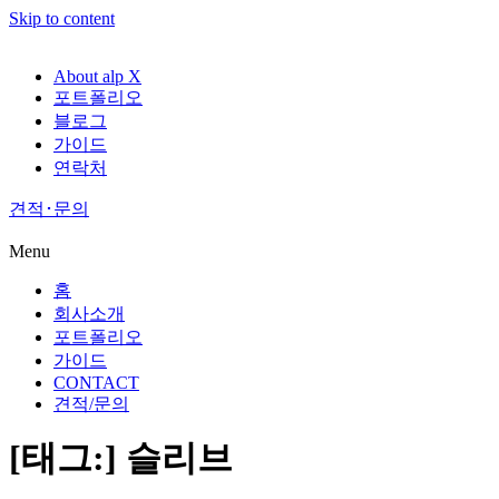
Skip to content
About alp X
포트폴리오
블로그
가이드
연락처
견적･문의
Menu
홈
회사소개
포트폴리오
가이드
CONTACT
견적/문의
[태그:]
슬리브