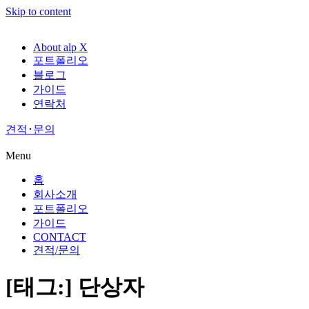
Skip to content
About alp X
포트폴리오
블로그
가이드
연락처
견적･문의
Menu
홈
회사소개
포트폴리오
가이드
CONTACT
견적/문의
[태그:]
단상자