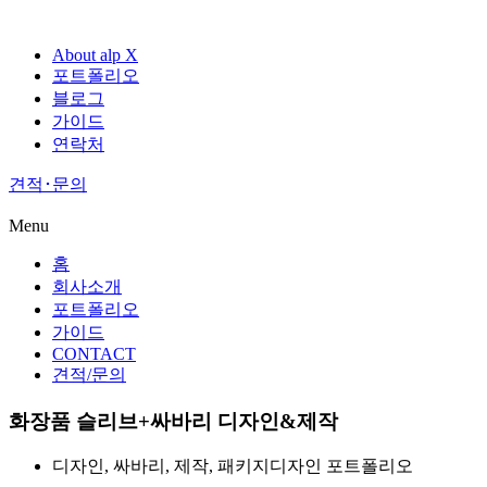
Skip
to
About alp X
content
포트폴리오
블로그
가이드
연락처
견적･문의
Menu
홈
회사소개
포트폴리오
가이드
CONTACT
견적/문의
화장품 슬리브+싸바리 디자인&제작
디자인
,
싸바리
,
제작
,
패키지디자인
포트폴리오