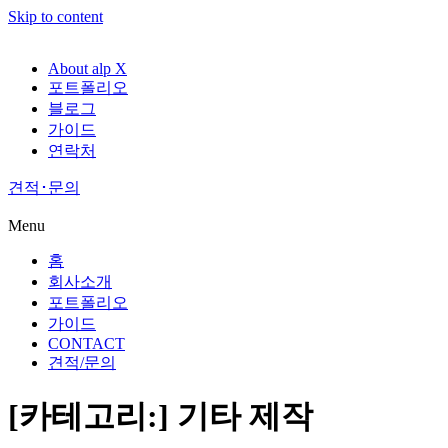
Skip to content
About alp X
포트폴리오
블로그
가이드
연락처
견적･문의
Menu
홈
회사소개
포트폴리오
가이드
CONTACT
견적/문의
[카테고리:]
기타 제작